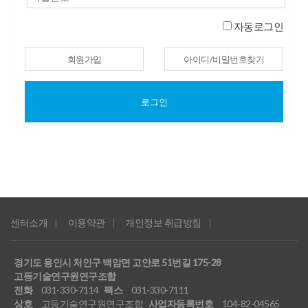
자동로그인
회원가입
아이디/비밀번호찾기
로그인
센터소개
이용약관
개인정보 취급방침
경기도 용인시 처인구 백암면 고안로 51번길 175-28
고등기술연구원연구조합
전화
031-330-7114
팩스
031-330-7111
상호
고등기술연구원연구조합
사업자등록번호
104-82-04565